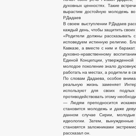
духовных ценностях. Такие встре
вырастим достойную молодежь во 
Р.Дадаев
В своем выступлении Р.Дадаев рас
каждый день, чтобы защитить своих
«Родители должны рассказывать 
исповедуем истинную религию. Бла
Кавказе, а вместе с ним и баракат
духовно-нравственному воспитан
Единой Концепции, утвержденной
молодое поколение знало духовную
работать на местах, а родители в с
По словам Дадаева, особое внима
реальную жизнь заменяет Интер
используют для своих подлы
противодействовать этому необходи
— Людям преподносится искаже
становится молодежь и даже девуш
данном случае Сирии, молодые
идеологии. Затем, вынужденные
становятся заложниками экстремис
рассказал он.