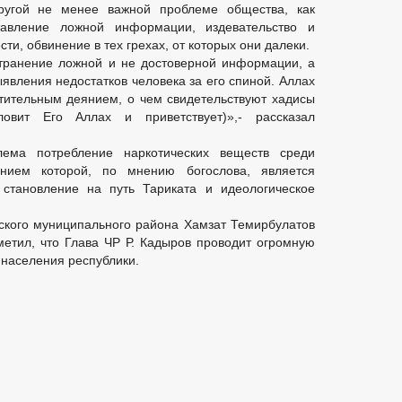
ругой не менее важной проблеме общества, как
тавление ложной информации, издевательство и
и, обвинение в тех грехах, от которых они далеки.
транение ложной и не достоверной информации, а
явления недостатков человека за его спиной. Аллах
тительным деянием, о чем свидетельствуют хадисы
овит Его Аллах и приветствует)»,- рассказал
ема потребление наркотических веществ среди
нием которой, по мнению богослова, является
 становление на путь Тариката и идеологическое
ского муниципального района Хамзат Темирбулатов
тметил, что Глава ЧР Р. Кадыров проводит огромную
 населения республики.