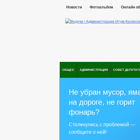
Новости
Фотоальбом
Онлайн о
ОБЩЕЕ
АДМИНИСТРАЦИЯ
СОВЕТ ДЕПУТАТ
Не убран мусор, ям
на дороге, не горит
фонарь?
Столкнулись с проблемой —
сообщите о ней!