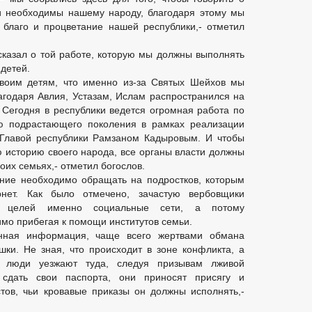
чи необходимы нашему народу, благодаря этому мы
благо и процветание нашей республики,- отметил
сказал о той работе, которую мы должны выполнять
 детей.
своим детям, что именно из-за Святых Шейхов мы
годаря Авлия, Устазам, Ислам распространился на
. Сегодня в республики ведется огромная работа по
ию подрастающего поколения в рамках реализации
 Главой республики Рамзаном Кадыровым. И чтобы
 историю своего народа, все органы власти должны
воих семьях,- отметил богослов.
ние необходимо обращать на подростков, которым
нет. Как было отмечено, зачастую вербовщики
х целей именно социальные сети, а потому
мо прибегая к помощи институтов семьи.
нная информация, чаще всего жертвами обмана
ки. Не зная, что происходит в зоне конфликта, а
 люди уезжают туда, следуя призывам лживой
 сдать свои паспорта, они приносят присягу и
тов, чьи кровавые приказы он должны исполнять,-