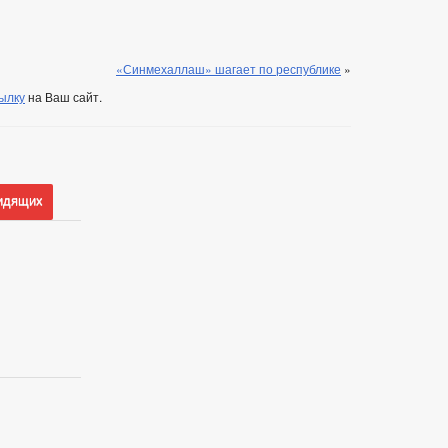
«Синмехаллаш» шагает по республике
»
ылку
на Ваш сайт.
идящих