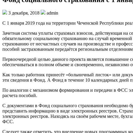
3 декабря, 2018
admin
С 1 января 2019 года на территории Чеченской Республики ре
Зачетная система уплаты страховых взносов, действующая на с
обязательному социальному страхованию на случай временной 
страхованию от несчастных случаев на производстве и профес
пособий застрахованным передаётся региональным отделениям
Первоочередной целью данного проекта является повышение с
обеспечиваться в полном объеме и своевременно, независимо о
Как только работник принесёт «больничный листок» или докуме
эти сведения в Фонд. А Фонд в течение 10 календарных дней п
По аналогии с механизмом формирования и передачи в ФСС эл
расчета пособий.
С документами в Фонд социального страхования необходимо буд
представить информацию в виде электронных реестров. Страхо
электронных реестров. Находясь на своём рабочем месте, бух
ФСС.
Следует также отметить, что внедрение новых программных ко