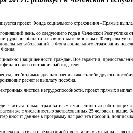
ализуется проект Фонда социального страхования «Прямые выпл
егодняшний день, со следующего года в Чеченской Республике о
нетрудоспособности и в связи с материнством в Федеральную на
сиональных заболеваний в Фонд социального страхования перечи
 Фонда.
оциальной защищенности граждан. Все гарантии, предоставлен
т финансового состояния работодателя.
нты, необходимые для назначения какого-либо другого пособия,
роизводит расчет и выплату пособия.
ектронных листков нетрудоспособности, проект прямых выплат 
ет явиться только страхователям с численностью работающих до 
ватели же с численностью застрахованных 25 человек и выше, б
галтер вносит данные в программу для расчета пособий, подпис
мплексов, в связи с реализацией проекта прямых выплат, для с