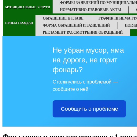
ФОРМЫ ЗАЯВЛЕНИЙ ПО МУНИЦИПАЛЬ
МУНИЦИПАЛЬНЫЕ УСЛУГИ
НОРМАТИВНО-ПРАВОВЫЕ АКТЫ
ОБРАЩЕНИЕ К ГЛАВЕ
ГРАФИК ПРИЕМА Г
ПРИЕМ ГРАЖДАН
ФОРМА ОБРАЩЕНИЙ И ЗАЯВЛЕНИЙ
ПОРЯ
РЕГЛАМЕНТ РАССМОТРЕНИЯ ОБРАЩЕНИЙ
Не убран мусор, яма
на дороге, не горит
фонарь?
Столкнулись с проблемой —
сообщите о ней!
Сообщить о проблеме
Фонд социального страхования с 1 янва