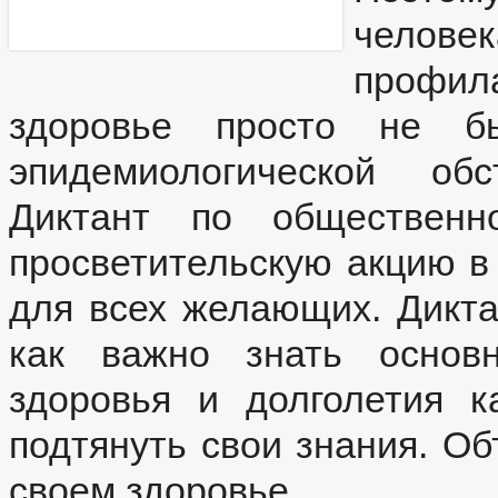
ФЕДЕРАЛЬНЫЕ ЗАКОНЫ
челове
БЮДЖЕТ ПО ГОДАМ
БЮДЖЕТ
профи
ОТЧЕТ ОБ ИСПОЛНЕНИИ БЮДЖЕТА
_
ФОРМЫ ЗАЯВЛЕНИЙ ПО МУНИЦИПАЛЬ
здоровье просто не бы
МУНИЦИПАЛЬНЫЕ УСЛУГИ
НОРМАТИВНО-ПРАВОВЫЕ АКТЫ
ОБРАЩЕНИЕ К ГЛАВЕ
ГРАФИК ПРИЕМА Г
эпидемиологической об
ПРИЕМ ГРАЖДАН
ФОРМА ОБРАЩЕНИЙ И ЗАЯВЛЕНИЙ
ПОРЯ
Диктант по обществен
РЕГЛАМЕНТ РАССМОТРЕНИЯ ОБРАЩЕНИЙ
просветительскую акцию в
для всех желающих. Дикта
как важно знать основ
здоровья и долголетия к
подтянуть свои знания. Об
своем здоровье.