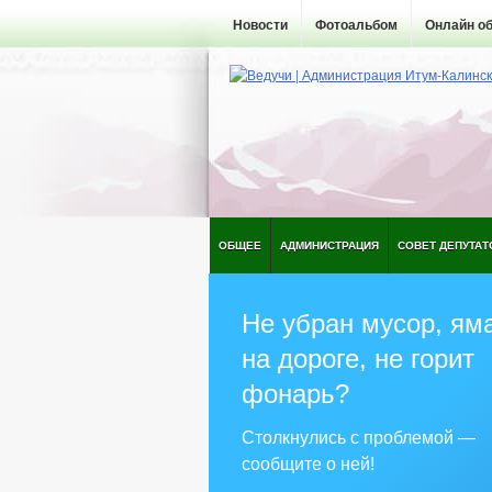
Новости
Фотоальбом
Онлайн о
ОБЩЕЕ
АДМИНИСТРАЦИЯ
СОВЕТ ДЕПУТАТ
Не убран мусор, ям
на дороге, не горит
фонарь?
Столкнулись с проблемой —
сообщите о ней!