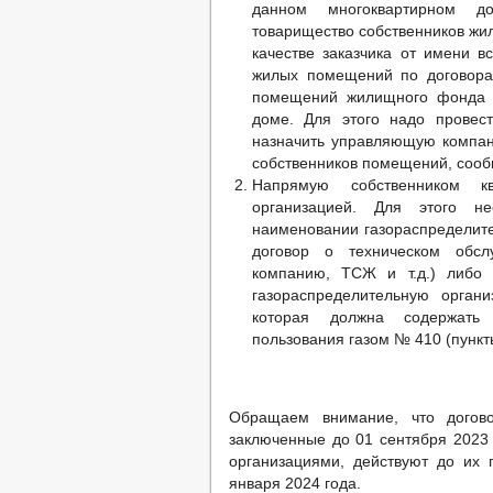
данном многоквартирном до
товарищество собственников жи
качестве заказчика от имени 
жилых помещений по договора
помещений жилищного фонда с
доме. Для этого надо провес
назначить управляющую компани
собственников помещений, сооб
Напрямую собственником к
организацией. Для этого н
наименовании газораспределите
договор о техническом обс
компанию, ТСЖ и т.д.) либо 
газораспределительную орган
которая должна содержать
пользования газом № 410 (пункт
Обращаем внимание, что догов
заключенные до 01 сентября 2023 
организациями, действуют до их
января 2024 года.