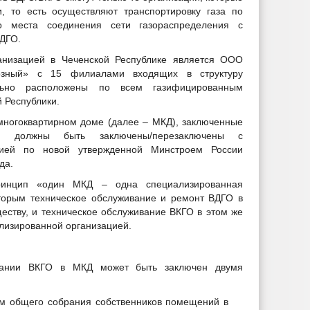
, то есть осуществляют транспортировку газа по
о места соединения сети газораспределения с
ВДГО.
ганизацией в Чеченской Республике является ООО
розный» с 15 филиалами входящих в структуру
льно расположены по всем газифицированным
 Республики.
многоквартирном доме (далее – МКД), заключенные
 должны быть заключены/перезаключены с
ацией по новой утвержденной Минстроем России
да.
ринцип «один МКД – одна специализированная
оторым техническое обслуживание и ремонт ВДГО в
ству, и техническое обслуживание ВКГО в этом же
лизированной организацией.
ивании ВКГО в МКД может быть заключен двумя
м общего собрания собственников помещений в