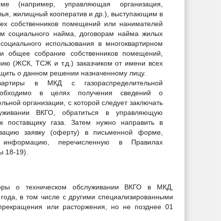
ме (например, управляющая организация,
лья, жилищный кооператив и др.), выступающим в
всех собственников помещений или нанимателей
м социального найма, договорам найма жилых
оциального использования в многоквартирном
ти общее собрание собственников помещений,
ю (ЖСК, ТСЖ и т.д.) заказчиком от имени всех
щить о данном решении назначенному лицу.
вартиры в МКД с газораспределительной
еобходимо в целях получения сведений о
льной организации, с которой следует заключать
луживании ВКГО, обратиться в управляющую
к поставщику газа. Затем нужно направить в
изацию заявку (оферту) в письменной форме,
 информацию, перечисленную в Правилах
ы 18-19).
оры о техническом обслуживании ВКГО в МКД,
года, в том числе с другими специализированными
 прекращения или расторжения, но не позднее 01