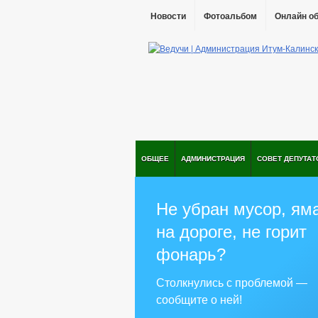
Новости
Фотоальбом
Онлайн о
ОБЩЕЕ
АДМИНИСТРАЦИЯ
СОВЕТ ДЕПУТАТ
Не убран мусор, ям
на дороге, не горит
фонарь?
Столкнулись с проблемой —
сообщите о ней!