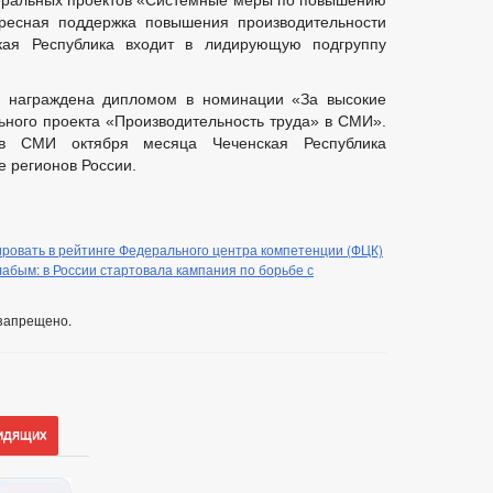
еральных проектов «Системные меры по повышению
дресная поддержка повышения производительности
кая Республика входит в лидирующую подгруппу
ка награждена дипломом в номинации «За высокие
ного проекта «Производительность труда» в СМИ».
в СМИ октября месяца Чеченская Республика
е регионов России.
ровать в рейтинге Федерального центра компетенции (ФЦК)
лабым: в России стартовала кампания по борьбе с
запрещено.
идящих