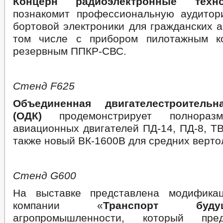
Концерн радиоэлектронные техн
познакомит профессиональную аудито
бортовой электроники для гражданских 
том числе с прибором пилотажным к
резервным ППКР-СВС.
Стенд
F
625
Объединенная двигателестроительн
(ОДК)
продемонстрирует полнораз
авиационных двигателей ПД-14, ПД-8, ТВ
также новый ВК-1600В для средних верто
Стенд
G
600
На выставке представлена модифика
компании «
Транспорт будущ
агропромышленности, который пре