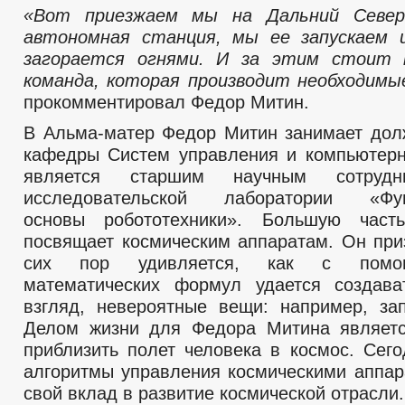
«Вот приезжаем мы на Дальний Севе
автономная станция, мы ее запускаем и
загорается огнями. И за этим стоит
команда, которая производит необходимы
прокомментировал Федор Митин.
В Альма-матер Федор Митин занимает дол
кафедры Систем управления и компьютерн
является старшим научным сотрудн
исследовательской лаборатории «Фун
основы робототехники». Большую час
посвящает космическим аппаратам. Он приз
сих пор удивляется, как с помо
математических формул удается создава
взгляд, невероятные вещи: например, зап
Делом жизни для Федора Митина являетс
приблизить полет человека в космос. Сего
алгоритмы управления космическими аппар
свой вклад в развитие космической отрасли.