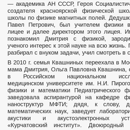
— академика АН СССР, Героя Социалистич
создателя красноярской физической шк
школы по физике магнитных полей. Дедушк
Павел Петрович, был учителем физики в
лицее и далее директором этого лицея. 
познакомил Дмитрия с физикой, зарод
ученого интерес к этой науке на всю жизнь.
разбирал с внуком задачи, учил смотреть в 
В 2010 г. семья Квашниных переехала в Мо
мама Дмитрия, Ольга Павловна Квашнина, 
в Российском национальном исслед
медицинском университете им. Н.И. Пирог
физики и математики Педиатрического фа
заведовала аспирантурой на кафедре ф
наноструктур МФТИ; дядя, к слову, д
математических наук, заведует лаборатор
акустики и акустоэлектронных ус
«Курчатовский институт». Двоюродный