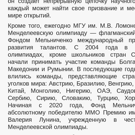
он создает непрерывную цепочку научного
каждый может найти свое призвание и м
мире открытий.
Кроме того, ежегодно МГУ им. М.В. Ломон
Менделеевскую олимпиаду — флагманский
Фондом Мельниченко международный п
развития талантов. С 2004 года в М
олимпиадах, кроме школьников стран 
начали принимать участие команды Болг
Македонии и Румынии. В последующие го
влились команды, представляющие стр
уголков мира: Австрию, Бразилию, Венгрию,
Китай, Монголию, Нигерию, ОАЭ, Саудо
Сербию, Сирию, Словакию, Турцию, Хор
Начиная с 2020 года, Фонд Мельнич
абсолютному победителю ММО Премию им
Валерия Лунина, учрежденную в чест
Менделеевской олимпиады.