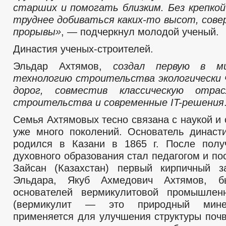
старших и помогать близким. Без крепкой
труднее добиваться каких-то высот, сов
прорывы»
, — подчеркнул молодой ученый.
Династия ученых-строителей.
Эльдар Ахтямов,
создал первую в м
технологию строительства экологически
дорог, совместив классическую отра
строительства и современные IT-решения
Семья Ахтямовых тесно связана с наукой и
уже много поколений. Основатель династи
родился в Казани в 1865 г. После полу
духовного образования стал педагогом и по
Зайсан (Казахстан) первый кирпичный з
Эльдара, Якуб Ахмедович Ахтямов, 
основателей вермикулитовой промышле
(вермикулит — это природный мине
применяется для улучшения структуры поч