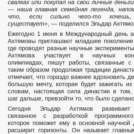
свалках или покупал на свои личные деньг
— наша главная семейная легенда, напо
что, если сильно чего-то хочешь,
существует»
, — поделился Эльдар Ахтямо
Ежегодно 1 июня в Международный день 
Ахтямовы приглашают младшее поколени
где проводят разные научные эксперименты
Ахтямова участвует в научных кон
олимпиадах, пишут работы, связанные с
таким образом продолжая традиции династи
отмечает, что гораздо важнее вдохновить д
большую мечту, которая будет зажигать их
словам, настоящая сила династии в том,
шаг дальше, превзойти то, что было сделано
Сегодня Эльдар Ахтямов развивает 
связанное с разработкой программного
которое поможет ему в основной научной 
расширит горизонты. Он называет главн