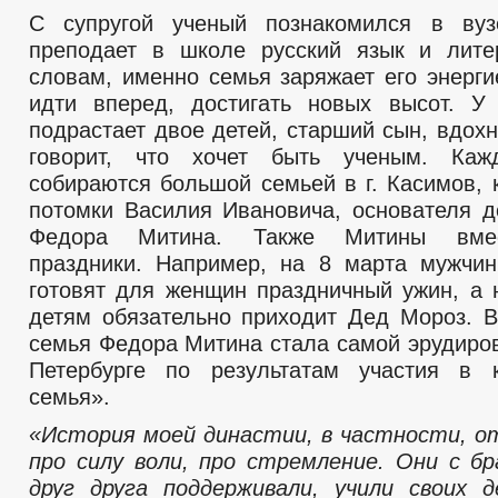
С супругой ученый познакомился в вуз
преподает в школе русский язык и лите
словам, именно семья заряжает его энерги
идти вперед, достигать новых высот. У
подрастает двое детей, старший сын, вдох
говорит, что хочет быть ученым. Ка
собираются большой семьей в г. Касимов, 
потомки Василия Ивановича, основателя 
Федора Митина. Также Митины вмес
праздники. Например, на 8 марта мужчи
готовят для женщин праздничный ужин, а 
детям обязательно приходит Дед Мороз. 
семья Федора Митина стала самой эрудиров
Петербурге по результатам участия в 
семья».
«История моей династии, в частности, 
про силу воли, про стремление. Они с б
друг друга поддерживали, учили своих 