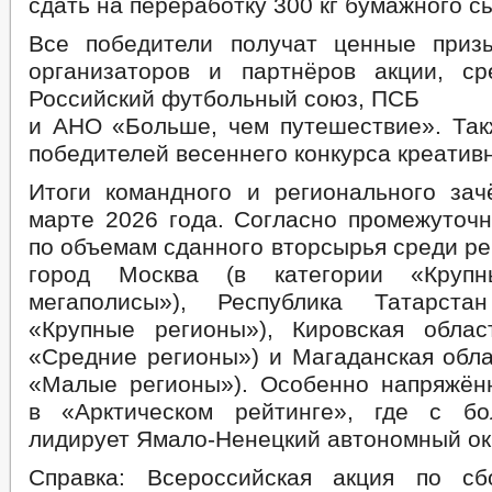
сдать на переработку 300 кг бумажного с
Все победители получат ценные приз
организаторов и партнёров акции, с
Российский футбольный союз, ПСБ
и АНО «Больше, чем путешествие». Так
победителей весеннего конкурса креатив
Итоги командного и регионального зач
марте 2026 года. Согласно промежуточн
по объемам сданного вторсырья среди р
город Москва (в категории «Круп
мегаполисы»), Республика Татарста
«Крупные регионы»), Кировская облас
«Средние регионы») и Магаданская обла
«Малые регионы»). Особенно напряжён
в «Арктическом рейтинге», где с б
лидирует Ямало-Ненецкий автономный окр
Справка: Всероссийская акция по сб