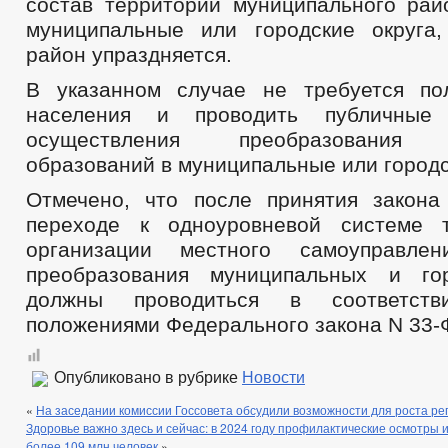
состав территории муниципального рай
муниципальные или городские округа
район упраздняется.
В указанном случае не требуется по
населения и проводить публичные
осуществления преобразования 
образований в муниципальные или городс
Отмечено, что после принятия закон
переходе к одноуровневой системе т
организации местного самоуправле
преобразования муниципальных и гор
должны проводиться в соответс
положениями Федерального закона N 33-
Опубликовано в рубрике
Новости
«
На заседании комиссии Госсовета обсудили возможности для роста р
Здоровье важно здесь и сейчас: в 2024 году профилактические осмотры
более 109 млн человек
»