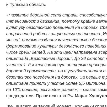
и Тульская область.
«
Развитие дорожной сети страны способствуе
интенсивности движения, поэтому крайне важ
культуру безопасного поведения на дорогах. Ср
направлений работы национального проекта „
жизни“, помимо создания качественных и безоп
формирование культуры безопасного поведения 
числе среди детей. На эти цели направлена все
олимпиада „Безопасные дороги“. До 26 октября
учен
ики 1–9-х классов могут не только провери
дорожной грамотности, но и углубить знания о
безопасного поведения на дорогах. За первые т
олимпиаде приняли участие более 3,5 миллиона
на 10% больше, чем годом ранее.
», – сказал зам
председателя Правительства РФ
Марат
Хуснул
Лучше всего на текущий момент школьники спра