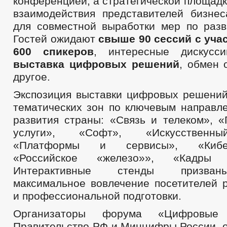
конференцией, а стратегической площадк
взаимодействия представителей бизнес
для совместной выработки мер по раз
Гостей ожидают
свыше 90 сессий с уча
600 спикеров
, интересные дискусс
выставка цифровых решений
, обмен 
другое.
Экспозиция выставки цифровых решений
тематических зон по ключевым направл
развития страны: «Связь и телеком», «
услуги», «Софт», «Искусственны
«Платформы и сервисы», «Киберб
«Российское «железо»», «Кадры
Интерактивные стенды призван
максимальное вовлечение посетителей р
и профессиональной подготовки.
Организаторы форума «Цифровы
Правительство РФ и Минцифры России, о